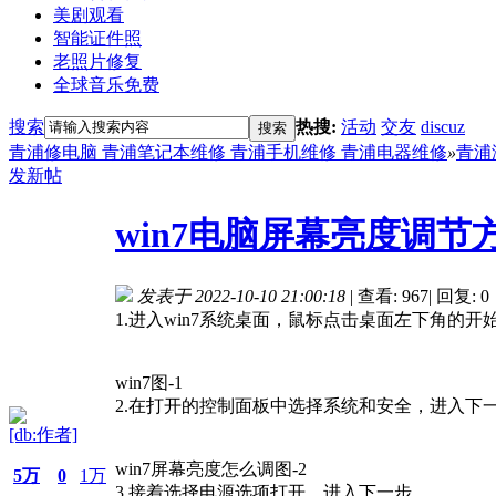
美剧观看
智能证件照
老照片修复
全球音乐免费
搜索
热搜:
活动
交友
discuz
搜索
青浦修电脑 青浦笔记本维修 青浦手机维修 青浦电器维修
»
青浦
发新帖
win7电脑屏幕亮度调节
发表于 2022-10-10 21:00:18
|
查看: 967
|
回复: 0
1.进入win7系统桌面，鼠标点击桌面左下角
win7图-1
2.在打开的控制面板中选择系统和安全，进入下
[db:作者]
win7屏幕亮度怎么调图-2
5万
0
1万
3.接着选择电源选项打开，进入下一步。