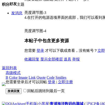
好友
积分
主题
亮度调节图-3
发消息
4.在打开的电源选项界面的底部，我们可以看到
亮度调节图-4
本帖子中包含更多资源
您需要
登录
才可以下载或查看，没有账号？
立即
收藏
回复
显示全部楼层
道具
举报
返回列表
高级模式
B
Color
Image
Link
Quote
Code
Smilies
您需要登录后才可以回帖
登录
|
立即注册
回帖后跳转到最后一页
发表回复
|
Archiver
|
手机版
|
小黑屋
|
青浦海洋数码电脑城
(
沪ICP备180