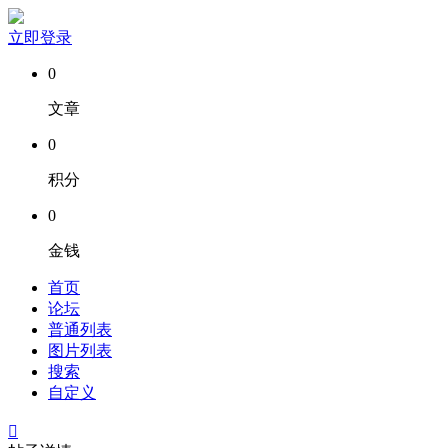
立即登录
0
文章
0
积分
0
金钱
首页
论坛
普通列表
图片列表
搜索
自定义
