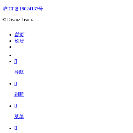
沪ICP备18024137号
© Discuz Team.
首页
论坛
搜索
我的

导航

刷新

菜单
