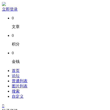
立即登录
0
文章
0
积分
0
金钱
首页
论坛
普通列表
图片列表
搜索
自定义
