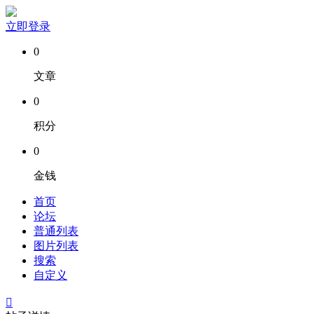
立即登录
0
文章
0
积分
0
金钱
首页
论坛
普通列表
图片列表
搜索
自定义
