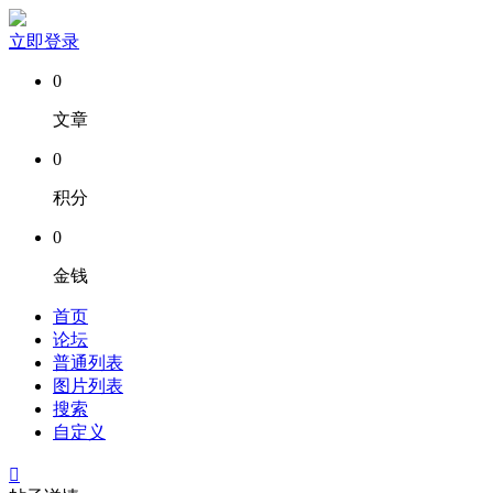
立即登录
0
文章
0
积分
0
金钱
首页
论坛
普通列表
图片列表
搜索
自定义
