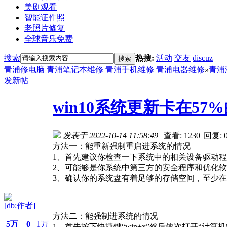
美剧观看
智能证件照
老照片修复
全球音乐免费
搜索
热搜:
活动
交友
discuz
搜索
青浦修电脑 青浦笔记本维修 青浦手机维修 青浦电器维修
»
青浦
发新帖
win10系统更新卡在57
发表于 2022-10-14 11:58:49
|
查看: 1230
|
回复: 
方法一：能重新强制重启进系统的情况
1、首先建议你检查一下系统中的相关设备驱动
2、可能够是你系统中第三方的安全程序和优化
3、确认你的系统盘有着足够的存储空间，至少在
[db:作者]
方法二：能强制进系统的情况
5万
0
1万
1、首先按下快捷键“win+x”然后依次打开“计算