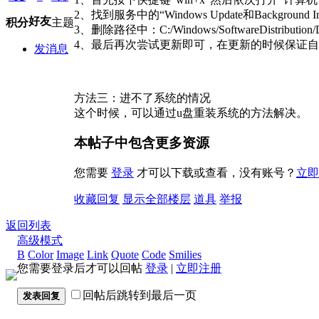
2、找到服务中的“Windows Update和Background Intelli
好友
积分
主题
3、删除路径中：C:/Windows/SoftwareDistribution/
4、最后再次尝试更新即可，在更新的时候保证
发消息
方法三：进不了系统的情况
这个时候，可以通过u盘重装系统的方法解决。
本帖子中包含更多资源
您需要
登录
才可以下载或查看，没有账号？
立即
收藏
回复
显示全部楼层
道具
举报
返回列表
高级模式
B
Color
Image
Link
Quote
Code
Smilies
您需要登录后才可以回帖
登录
|
立即注册
回帖后跳转到最后一页
发表回复