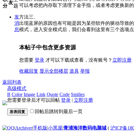
友
可以考虑把内存取下清理下金手指，或者考虑更换新的
分
题
方法三、
发
出现蓝屏的原因也有可能是因为某些软件的驱动导致的
消
模式，进入安全模式后，我们会看到这里有三个选项点
息
本帖子中包含更多资源
您需要
登录
才可以下载或查看，没有账号？
立即注册
收藏
回复
显示全部楼层
道具
举报
返回列表
高级模式
B
Color
Image
Link
Quote
Code
Smilies
您需要登录后才可以回帖
登录
|
立即注册
回帖后跳转到最后一页
发表回复
|
Archiver
|
手机版
|
小黑屋
|
青浦海洋数码电脑城
(
沪ICP备180