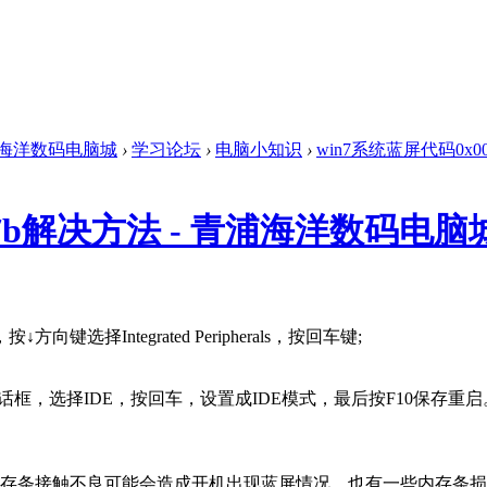
海洋数码电脑城
›
学习论坛
›
电脑小知识
›
win7系统蓝屏代码0x00
007b解决方法 - 青浦海洋数码电脑
向键选择Integrated Peripherals，按回车键;
tions对话框，选择IDE，按回车，设置成IDE模式，最后按F10保存重
存条接触不良可能会造成开机出现蓝屏情况，也有一些内存条损