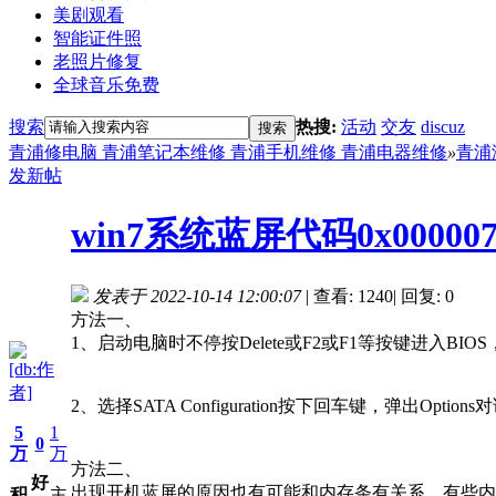
美剧观看
智能证件照
老照片修复
全球音乐免费
搜索
热搜:
活动
交友
discuz
搜索
青浦修电脑 青浦笔记本维修 青浦手机维修 青浦电器维修
»
青浦
发新帖
win7系统蓝屏代码0x000
发表于 2022-10-14 12:00:07
|
查看: 1240
|
回复: 0
方法一、
1、启动电脑时不停按Delete或F2或F1等按键进入BIOS，按↓方
[db:作
者]
2、选择SATA Configuration按下回车键，弹出Op
5
1
0
万
万
方法二、
好
出现开机蓝屏的原因也有可能和内存条有关系，有些内
积
主