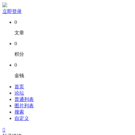
立即登录
0
文章
0
积分
0
金钱
首页
论坛
普通列表
图片列表
搜索
自定义
