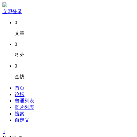
立即登录
0
文章
0
积分
0
金钱
首页
论坛
普通列表
图片列表
搜索
自定义
