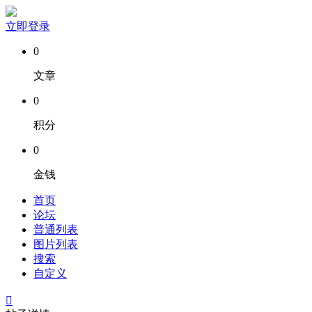
立即登录
0
文章
0
积分
0
金钱
首页
论坛
普通列表
图片列表
搜索
自定义
