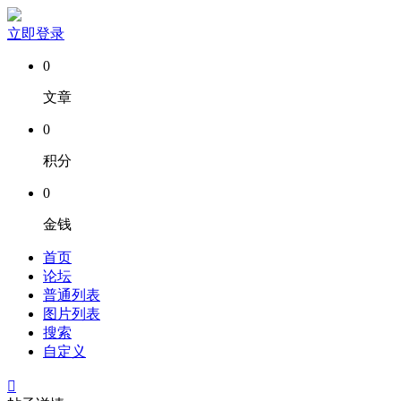
立即登录
0
文章
0
积分
0
金钱
首页
论坛
普通列表
图片列表
搜索
自定义
