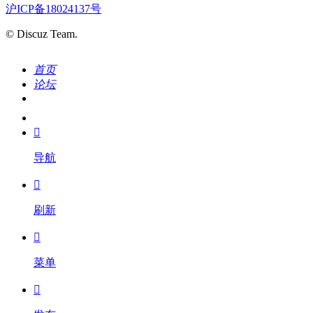
沪ICP备18024137号
© Discuz Team.
首页
论坛
搜索
我的

导航

刷新

菜单
