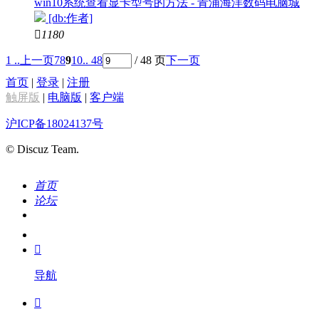
win10系统查看显卡型号的方法 - 青浦海洋数码电脑城
[db:作者]

1180
1 ..
上一页
7
8
9
10
.. 48
/ 48 页
下一页
首页
|
登录
|
注册
触屏版
|
电脑版
|
客户端
沪ICP备18024137号
© Discuz Team.
首页
论坛
搜索
我的

导航
