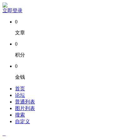
立即登录
0
文章
0
积分
0
金钱
首页
论坛
普通列表
图片列表
搜索
自定义
