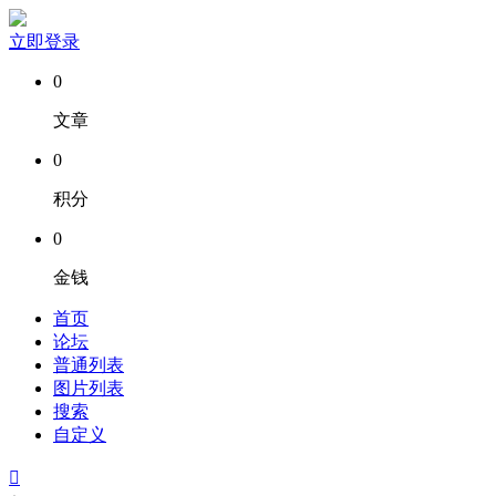
立即登录
0
文章
0
积分
0
金钱
首页
论坛
普通列表
图片列表
搜索
自定义
